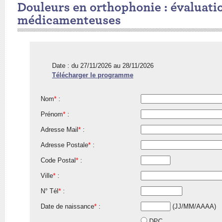
Douleurs en orthophonie : évaluati
médicamenteuses
Date : du 27/11/2026 au 28/11/2026
Télécharger le programme
Nom
*
:
Prénom
*
:
Adresse Mail
*
:
Adresse Postale
*
:
Code Postal
*
:
Ville
*
:
N° Tél
*
:
Date de naissance
*
:
(JJ/MM/AAAA)
DPC